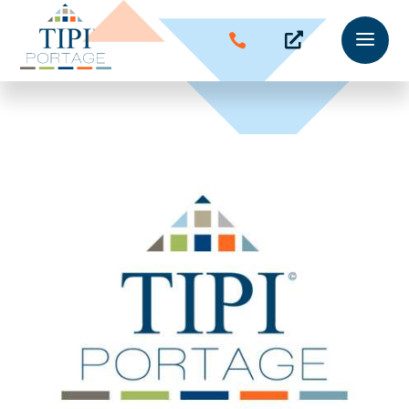
a

