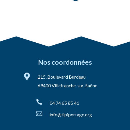
Nos coordonnées

215, Boulevard Burdeau
69400 Villefranche-sur-Saône

04 74 65 85 41

info@tipiportage.org