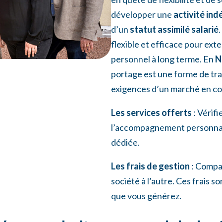
développer une
activité in
d’un
statut assimilé salarié
flexible et efficace pour ex
personnel à long terme. En
N
portage est une forme de trav
exigences d’un marché en co
Les services offerts
: Vérifi
l’accompagnement personnalis
dédiée.
Les frais de gestion
: Compar
société à l’autre. Ces frais s
que vous générez.