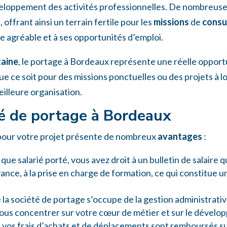
éveloppement des activités professionnelles. De nombreus
, offrant ainsi un terrain fertile pour les
missions
de
consu
ie agréable et à ses opportunités d’emploi.
taine
, le portage à Bordeaux représente une réelle oppor
Que ce soit pour des missions ponctuelles ou des projets à l
eilleure organisation.
té de portage à Bordeaux
our votre projet présente de nombreux
avantages
:
 que salarié porté, vous avez droit à un bulletin de salaire q
nce, à la prise en charge de formation, ce qui constitue 
e la société de portage s’occupe de la gestion administrati
 vous concentrer sur votre cœur de métier et sur le dével
:
vos frais d’achats et de déplacements sont remboursés sur