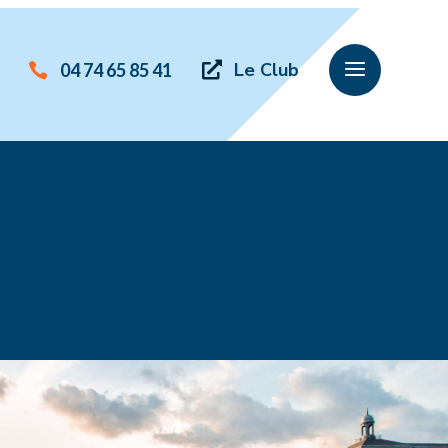
a
Le Club
04 74 65 85 41

