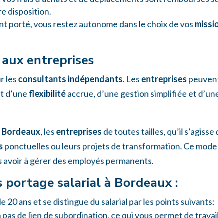
re disposition.
nt porté, vous restez autonome dans le choix de vos
missi
 aux entreprises
r les
consultants indépendants
. Les
entreprises
peuvent 
nt d’une
flexibilité
accrue, d’une gestion simplifiée et d’une
à
Bordeaux
, les
entreprises
de toutes tailles, qu’il s’agiss
s
ponctuelles ou leurs projets de transformation. Ce mod
s avoir à gérer des employés permanents.
 portage salarial à Bordeaux :
e 20 ans et se distingue du salarial par les points suivants:
 a pas de lien de subordination, ce qui vous permet de travai