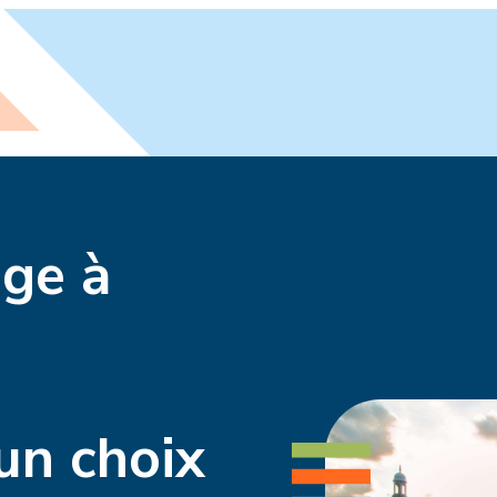
age à
un choix