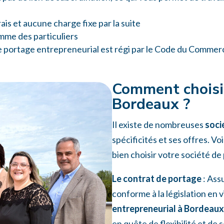
rais et aucune charge fixe par la suite
mme des particuliers
é de portage entrepreneurial est régi par le Code du Commer
Comment choisir
Bordeaux ?
Il existe de nombreuses
soci
spécificités et ses offres. V
bien choisir votre société de
Le contrat de portage
: Ass
conforme à la législation en 
entrepreneurial à Bordeaux
en quête de flexibilité et de 