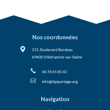
Nos coordonnées

215, Boulevard Burdeau
69400 Villefranche-sur-Saône

04 74 65 85 41

info@tipiportage.org
Navigation